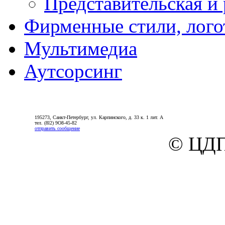
Представительская и
Фирменные стили, лог
Мультимедиа
Аутсорсинг
195273, Санкт-Петербург, ул. Карпинского, д. 33 к. 1 лит. А
тел. (8l2) 9О8-45-82
отправить сообщение
© ЦДП